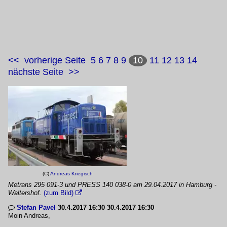
<<
vorherige Seite
5
6
7
8
9
10
11
12
13
14
nächste Seite
>>
(C)
Andreas Kriegisch
Metrans 295 091-3 und PRESS 140 038-0 am 29.04.2017 in Hamburg -
Waltershof.
(zum Bild)

Stefan Pavel
30.4.2017 16:30 30.4.2017 16:30

Moin Andreas,