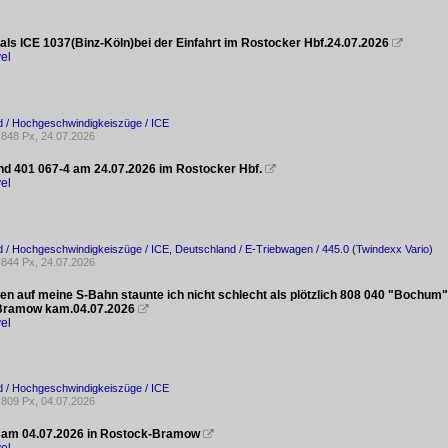
 als ICE 1037(Binz-Köln)bei der Einfahrt im Rostocker Hbf.24.07.2026

el
d / Hochgeschwindigkeiszüge / ICE
848 Px, 24.07.2026
nd 401 067-4 am 24.07.2026 im Rostocker Hbf.

el
d / Hochgeschwindigkeiszüge / ICE
,
Deutschland / E-Triebwagen / 445.0 (Twindexx Vario)
844 Px, 24.07.2026
en auf meine S-Bahn staunte ich nicht schlecht als plötzlich 808 040 "Boch
Bramow kam.04.07.2026

el
d / Hochgeschwindigkeiszüge / ICE
809 Px, 04.07.2026
 am 04.07.2026 in Rostock-Bramow
