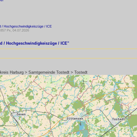
el
d / Hochgeschwindigkeiszüge / ICE
857 Px, 04.07.2026
nd / Hochgeschwindigkeiszüge / ICE"
kreis Harburg > Samtgemeinde Tostedt > Tostedt