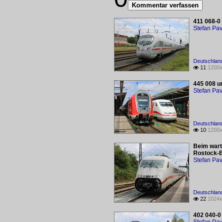
Kommentar verfassen
411 068-0
Stefan Pav
Deutschlan
11
1200x

445 008 u
Stefan Pav
Deutschlan
10
1200x

Beim wart
Rostock-
Stefan Pav
Deutschlan
22
1024x

402 040-0