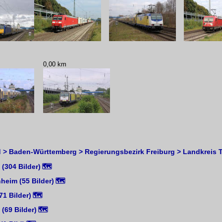
0,00 km
 > Baden-Württemberg > Regierungsbezirk Freiburg > Landkreis Tu
(304 Bilder)
🗺
heim (55 Bilder)
🗺
71 Bilder)
🗺
(69 Bilder)
🗺