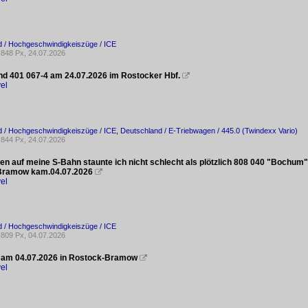
d / Hochgeschwindigkeiszüge / ICE
848 Px, 24.07.2026
nd 401 067-4 am 24.07.2026 im Rostocker Hbf.

el
d / Hochgeschwindigkeiszüge / ICE
,
Deutschland / E-Triebwagen / 445.0 (Twindexx Vario)
844 Px, 24.07.2026
en auf meine S-Bahn staunte ich nicht schlecht als plötzlich 808 040 "Boch
Bramow kam.04.07.2026

el
d / Hochgeschwindigkeiszüge / ICE
809 Px, 04.07.2026
 am 04.07.2026 in Rostock-Bramow

el