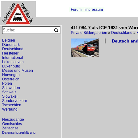
Forum
Impressum
411 084-7 als ICE 1631 von Wa
Private Bildergalerien
»
Deutschland
»
Belgien
Deutschland
Dänemark
Deutschland
Hersteller
International
Lokomotiven
Luxenburg
Messe und Musen
Norwegen
Österreich
Polen
Schweden
Schweiz
Slowakei
Sonderverkehr
Tschechien
Werbung
Neuzugänge
Gemischtes
Zeitachse
Datenschutzerklärung