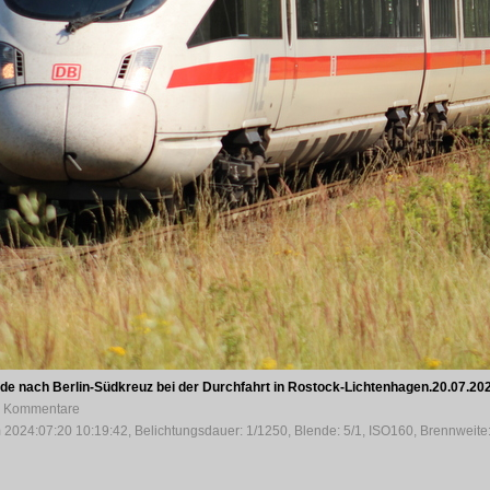
e nach Berlin-Südkreuz bei der Durchfahrt in Rostock-Lichtenhagen.20.07.20
 0 Kommentare
 2024:07:20 10:19:42, Belichtungsdauer: 1/1250, Blende: 5/1, ISO160, Brennweite