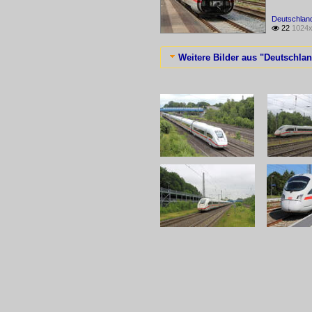
Deutschlan
22
1024x

Weitere Bilder aus "Deutschla