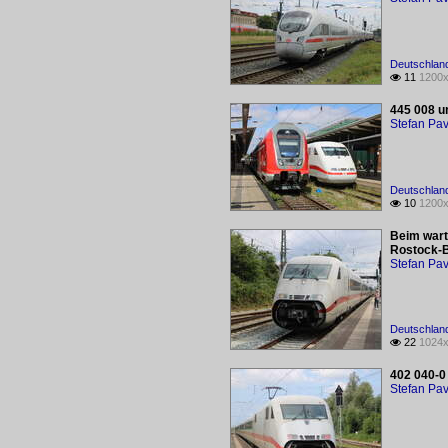
Deutschlan
11
1200x

445 008 u
Stefan Pav
Deutschlan
10
1200x

Beim wart
Rostock-
Stefan Pav
Deutschlan
22
1024x

402 040-0
Stefan Pav